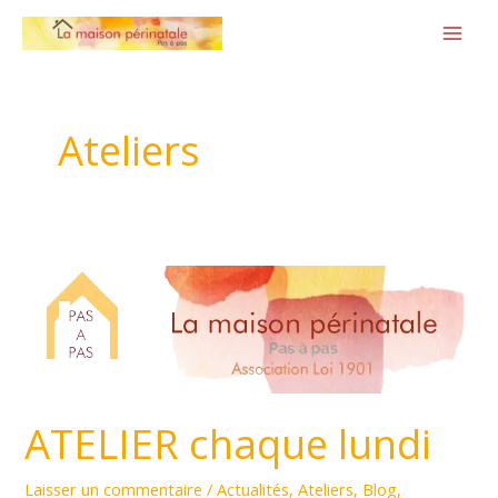
Aller
au
contenu
Ateliers
ATELIER
chaque
lundi
ATELIER chaque lundi
Laisser un commentaire
/
Actualités
,
Ateliers
,
Blog
,