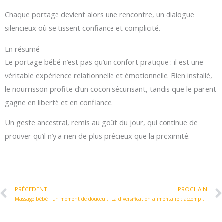
Chaque portage devient alors une rencontre, un dialogue
silencieux où se tissent confiance et complicité.
En résumé
Le portage bébé n’est pas qu’un confort pratique : il est une
véritable expérience relationnelle et émotionnelle. Bien installé,
le nourrisson profite d’un cocon sécurisant, tandis que le parent
gagne en liberté et en confiance.
Un geste ancestral, remis au goût du jour, qui continue de
prouver qu’il n’y a rien de plus précieux que la proximité.
Prev
PRÉCEDENT
PROCHAIN
Massage bébé : un moment de douceur et de complicité
La diversification alimentaire : accompagner bébé dans la découverte des saveurs